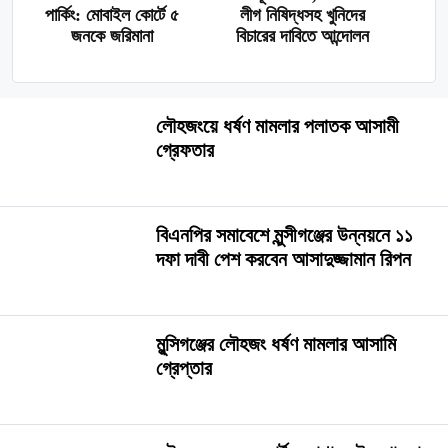
পার্কিং: মোবাইল কোর্টে ৫
লীগ নিষিদ্ধসহ খুনিদের
জনকে জরিমানা
বিচারের দাবিতে আন্দোলন
লৌহজংয়ে ধর্ষণ মামলার পলাতক আসামী
গ্রেফতার
বিএনপির সমাবেশে মুন্সীগঞ্জের উন্নয়নে ১১
দফা দাবী পেশ করবেন আসাদুজ্জামান রিপন
মুন্সিগঞ্জের লৌহজং ধর্ষণ মামলার আসামি
গ্রেপ্তার