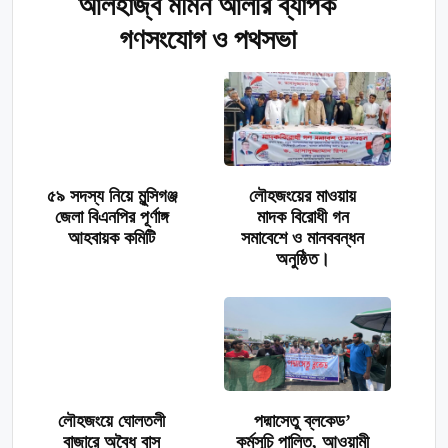
আলহাজ্ব মমিন আলীর ব্যাপক
গণসংযোগ ও পথসভা
৫৯ সদস্য নিয়ে মুন্সিগঞ্জ
লৌহজংয়ের মাওয়ায়
জেলা বিএনপির পূর্ণাঙ্গ
মাদক বিরোধী গন
আহবায়ক কমিটি
সমাবেশে ও মানববন্ধন
অনুষ্ঠিত।
লৌহজংয়ে ঘোলতলী
পদ্মাসেতু ব্লকেড’
বাজারে অবৈধ বাস
কর্মসূচি পালিত, আওয়ামী